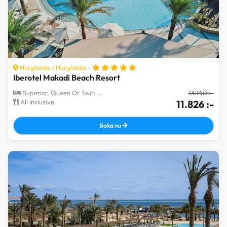
Hurghada
/
Hurghada
-
Iberotel Makadi Beach Resort
Superior, Queen Or Twin ...
13.140 :-
All Inclusive
11.826 :-
Boka nu