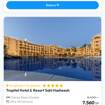
Boka nu
Hurghada
/
Hurghada
-
Tropitel Hotel & Resort Sahl Hasheesh
Deluxe Room Double
8.400 :-
Ultra All Inclusive
7.560 :-