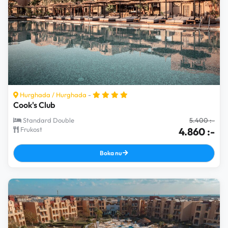
Hurghada
/
Hurghada
-
Cook's Club
Standard Double
5.400 :-
Frukost
4.860 :-
Boka nu