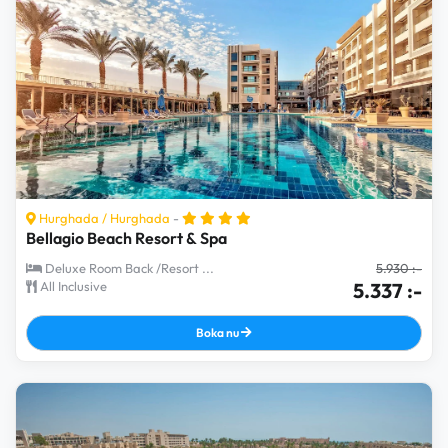
Hurghada
/
Hurghada
-
Bellagio Beach Resort & Spa
Deluxe Room Back /Resort ...
5.930 :-
All Inclusive
5.337 :-
Boka nu
Få reseerbjudanden först