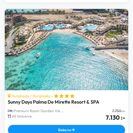
Hurghada
/
Hurghada
-
Sunny Days Palma De Mirette Resort & SPA
Premium Room Garden Vie ...
7.750 :-
All Inclusive
7.130 :-
Boka nu