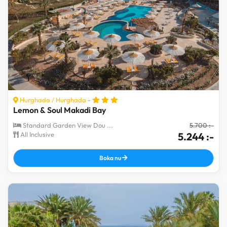
Hurghada
/
Hurghada
-
Lemon & Soul Makadi Bay
Standard Garden View Dou ...
5.700 :-
All Inclusive
5.244 :-
Boka nu