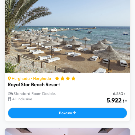
Hurghada
/
Hurghada
-
Royal Star Beach Resort
Standard Room Double.
6.580 :-
All Inclusive
5.922 :-
Boka nu