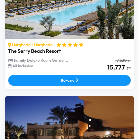
Hurghada
/
Hurghada
-
The Serry Beach Resort
Family Deluxe Room Garde ...
17.530 :-
All Inclusive
15.777 :-
Boka nu