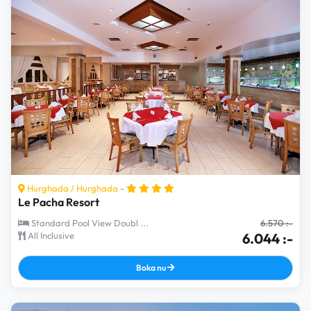
Hurghada
/
Hurghada
-
Le Pacha Resort
Standard Pool View Doubl ...
6.570 :-
All Inclusive
6.044 :-
Boka nu