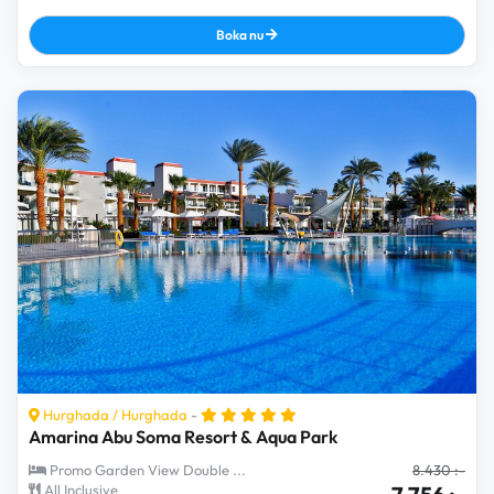
Boka nu
Hurghada
/
Hurghada
-
Amarina Abu Soma Resort & Aqua Park
Promo Garden View Double ...
8.430 :-
All Inclusive