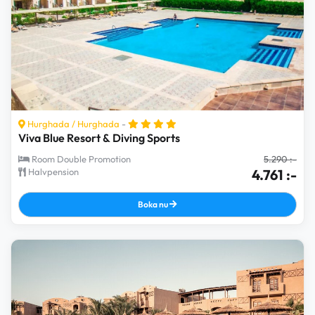
Hurghada
/
Hurghada
-
Viva Blue Resort & Diving Sports
Room Double Promotion
5.290 :-
Halvpension
4.761 :-
Boka nu