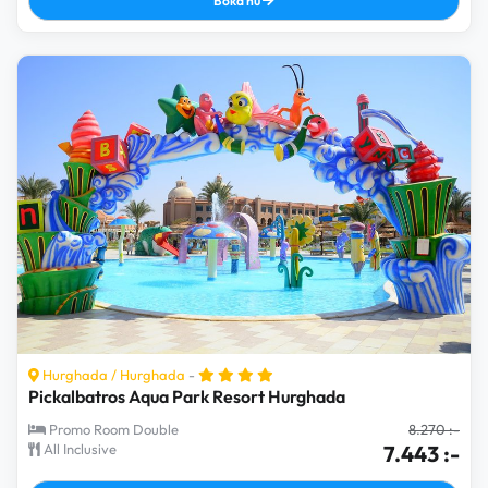
Boka nu
Hurghada
/
Hurghada
-
Pickalbatros Aqua Park Resort Hurghada
Promo Room Double
8.270 :-
All Inclusive
7.443 :-