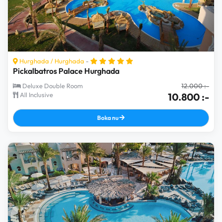
Hurghada
/
Hurghada
-
Pickalbatros Palace Hurghada
Deluxe Double Room
12.000 :-
All Inclusive
10.800 :-
Boka nu