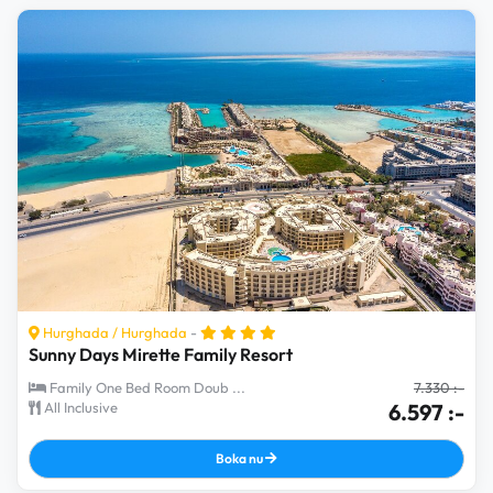
Hurghada
/
Hurghada
-
Sunny Days Mirette Family Resort
Family One Bed Room Doub ...
7.330 :-
All Inclusive
6.597 :-
Boka nu