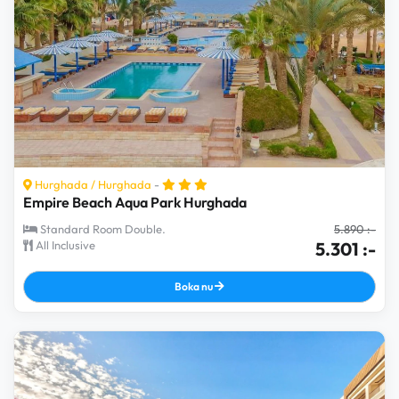
Hurghada
/
Hurghada
-
Empire Beach Aqua Park Hurghada
Standard Room Double.
5.890 :-
All Inclusive
5.301 :-
Boka nu