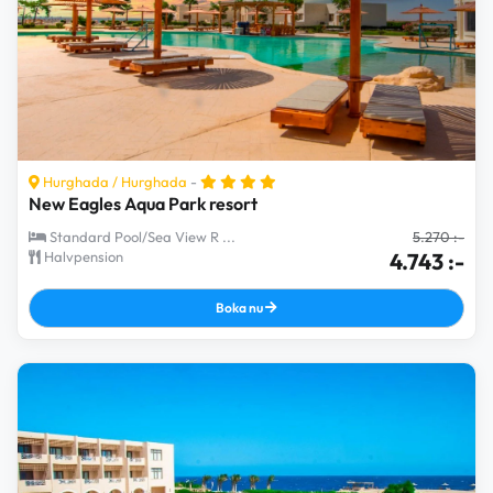
Hurghada
/
Hurghada
-
New Eagles Aqua Park resort
Standard Pool/Sea View R ...
5.270 :-
Halvpension
4.743 :-
Boka nu