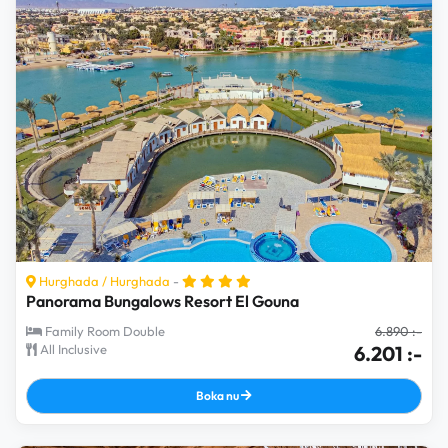
Hurghada
/
Hurghada
-
Panorama Bungalows Resort El Gouna
Family Room Double
6.890 :-
All Inclusive
6.201 :-
Boka nu