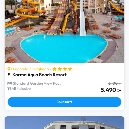
Genom att prenumerera godkänner du att vi
behandlar dina personuppgifter i enlighet med
vår integritetspolicy. Du kan när som helst
avsluta din prenumeration.
Hurghada
/
Hurghada
-
El Karma Aqua Beach Resort
Standard Garden View Roo ...
6.100 :-
All Inclusive
5.490 :-
Boka nu