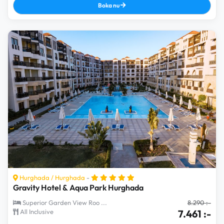
Boka nu
Hurghada
/
Hurghada
-
Gravity Hotel & Aqua Park Hurghada
Superior Garden View Roo ...
8.290 :-
All Inclusive
7.461 :-