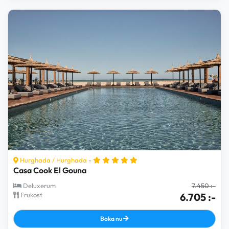
Hurghada
/
Hurghada
-
Casa Cook El Gouna
Deluxerum
7.450 :-
Frukost
6.705 :-
Boka nu