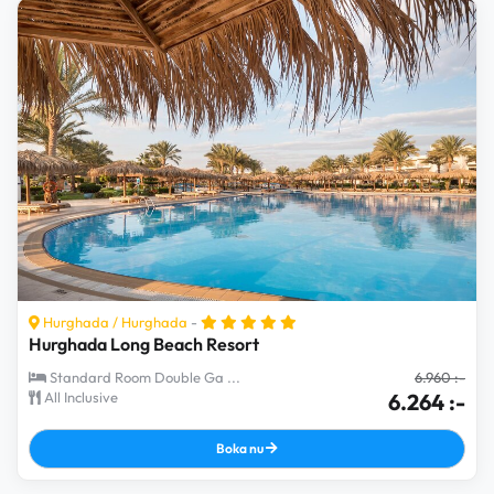
Hurghada
/
Hurghada
-
Hurghada Long Beach Resort
Standard Room Double Ga ...
6.960 :-
All Inclusive
6.264 :-
Boka nu