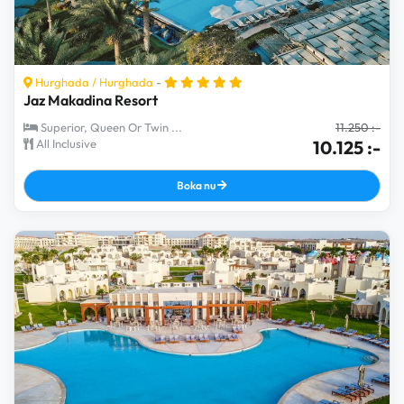
Hurghada
/
Hurghada
-
Jaz Makadina Resort
Superior, Queen Or Twin ...
11.250 :-
All Inclusive
10.125 :-
Boka nu