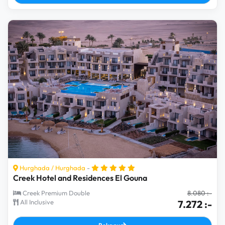
Hurghada
/
Hurghada
-
Creek Hotel and Residences El Gouna
Creek Premium Double
8.080 :-
All Inclusive
7.272 :-