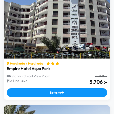
Hurghada
/
Hurghada
-
Empire Hotel Aqua Park
Standard Pool View Room ...
6.340 :-
All Inclusive
5.706 :-
Boka nu