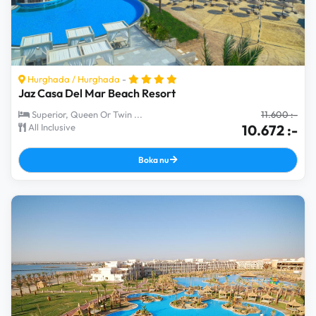
Hurghada
/
Hurghada
-
Jaz Casa Del Mar Beach Resort
Superior, Queen Or Twin ...
11.600 :-
All Inclusive
10.672 :-
Boka nu