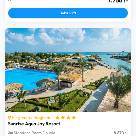
7.756 :-
Boka nu
Hurghada
/
Hurghada
-
Sunrise Aqua Joy Resort
Standard Room Double
8.870 :-