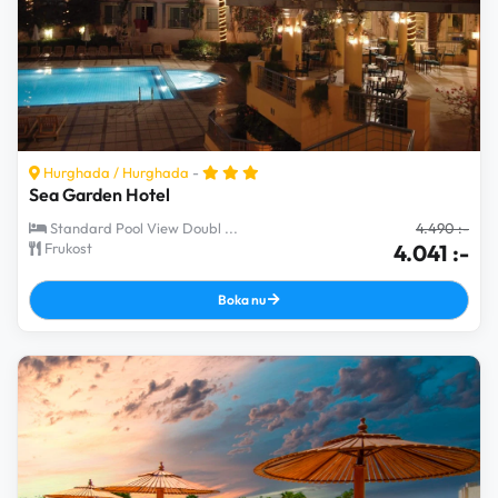
Hurghada
/
Hurghada
-
Sea Garden Hotel
Standard Pool View Doubl ...
4.490 :-
Frukost
4.041 :-
Boka nu