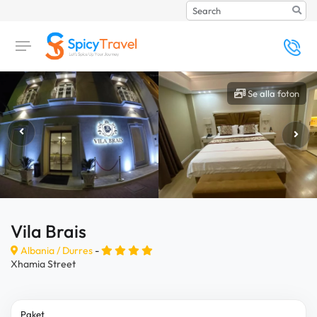
Search
Se alla foton
Vila Brais
Albania /
Durres
-
Xhamia Street
Paket