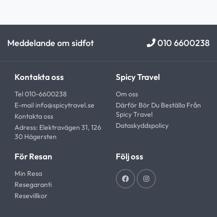
Meddelande om sidfot
010 6600238
Kontakta oss
Spicy Travel
Tel 010-6600238
Om oss
E-mail
info@spicytravel.se
Därför Bör Du Beställa Från
Spicy Travel
Kontakta oss
Dataskyddspolicy
Adress: Elektravägen 31, 126
30 Hägersten
För Resan
Följ oss
Min Resa
Resegaranti
Resevillkor