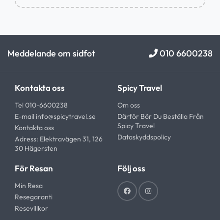
Meddelande om sidfot
010 6600238
Kontakta oss
Spicy Travel
Tel 010-6600238
Om oss
E-mail
info@spicytravel.se
Därför Bör Du Beställa Från
Spicy Travel
Kontakta oss
Dataskyddspolicy
Adress: Elektravägen 31, 126
30 Hägersten
För Resan
Följ oss
Min Resa
Resegaranti
Resevillkor