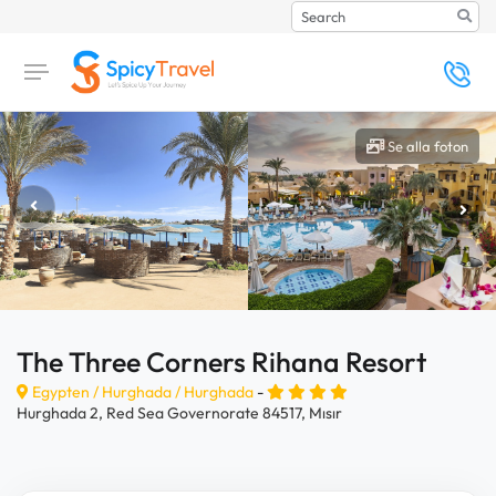
Search
Se alla foton
The Three Corners Rihana Resort
Egypten /
Hurghada
/
Hurghada
-
Hurghada 2, Red Sea Governorate 84517, Mısır