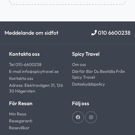
Meddelande om sidfot
010 6600238
Kontakta oss
Spicy Travel
Tel 010-6600238
Om oss
E-mail
info@spicytravel.se
Därför Bör Du Beställa Från
Spicy Travel
Kontakta oss
Dataskyddspolicy
Adress: Elektravägen 31, 126
30 Hägersten
För Resan
Följ oss
Min Resa
Resegaranti
Resevillkor