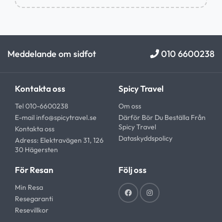
Meddelande om sidfot
010 6600238
Kontakta oss
Spicy Travel
Tel 010-6600238
Om oss
E-mail
info@spicytravel.se
Därför Bör Du Beställa Från
Spicy Travel
Kontakta oss
Dataskyddspolicy
Adress: Elektravägen 31, 126
30 Hägersten
För Resan
Följ oss
Min Resa
Resegaranti
Resevillkor