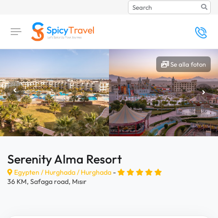
Search
Se alla foton
Serenity Alma Resort
Egypten /
Hurghada
/
Hurghada
-
36 KM, Safaga road, Mısır