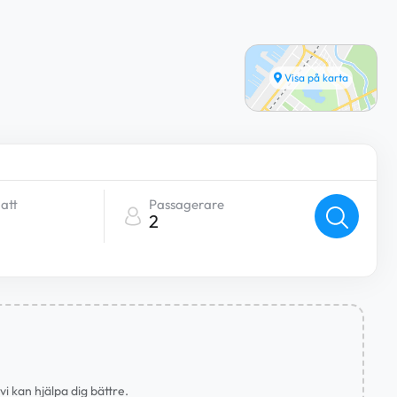
Visa på karta
att
Passagerare
2
i kan hjälpa dig bättre.