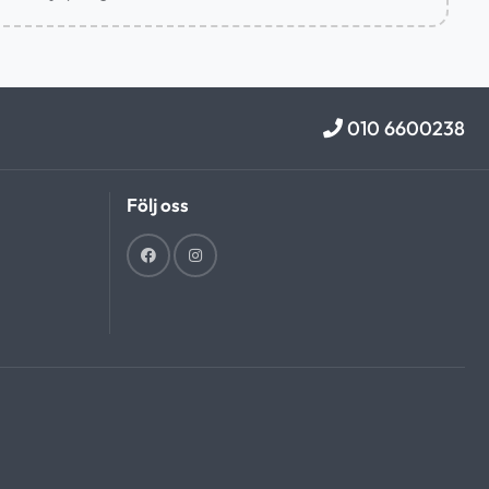
010 6600238
Följ oss