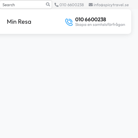
Search
010 6600238
info@spicytravel.se
010 6600238
Min Resa
Skapa en samtalsförfrågan