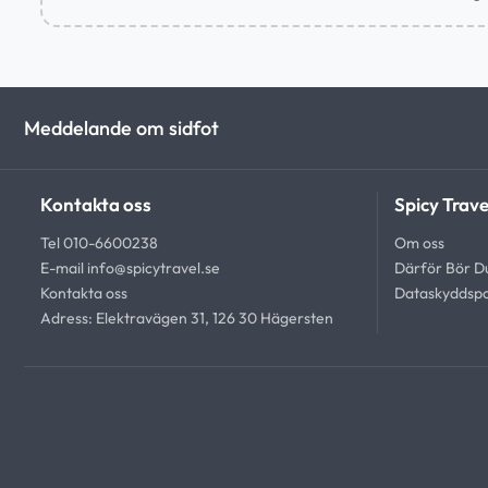
Meddelande om sidfot
Kontakta oss
Spicy Trave
Tel 010-6600238
Om oss
E-mail
info@spicytravel.se
Därför Bör Du
Kontakta oss
Dataskyddspo
Adress: Elektravägen 31, 126 30 Hägersten