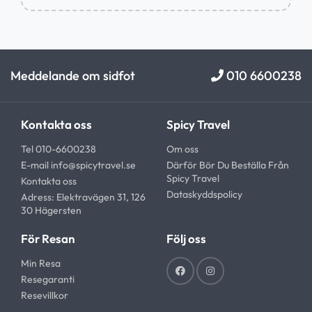
Meddelande om sidfot
010 6600238
Kontakta oss
Spicy Travel
Tel 010-6600238
Om oss
E-mail
info@spicytravel.se
Därför Bör Du Beställa Från
Spicy Travel
Kontakta oss
Dataskyddspolicy
Adress: Elektravägen 31, 126
30 Hägersten
För Resan
Följ oss
Min Resa
Resegaranti
Resevillkor