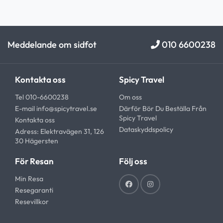
Meddelande om sidfot
010 6600238
Kontakta oss
Spicy Travel
Tel 010-6600238
Om oss
E-mail
info@spicytravel.se
Därför Bör Du Beställa Från
Spicy Travel
Kontakta oss
Dataskyddspolicy
Adress: Elektravägen 31, 126
30 Hägersten
För Resan
Följ oss
Min Resa
Resegaranti
Resevillkor