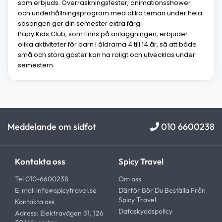
som erbjuds. Överraskningsfester, animationsshower
och underhållningsprogram med olika teman under hela
säsongen ger din semester extra färg.
Papy Kids Club, som finns på anläggningen, erbjuder
olika aktiviteter för barn i åldrarna 4 till 14 år, så att både
små och stora gäster kan ha roligt och utvecklas under
semestern.
Meddelande om sidfot
010 6600238
Kontakta oss
Spicy Travel
Tel 010-6600238
Om oss
E-mail
info@spicytravel.se
Därför Bör Du Beställa Från
Spicy Travel
Kontakta oss
Dataskyddspolicy
Adress: Elektravägen 31, 126