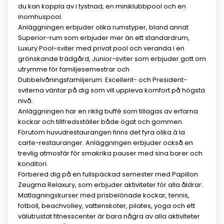
du kan koppla av i tystnad, en miniklubbpool och en
inomhuspool.
Anläggningen erbjuder olika rumstyper, bland annat
Superior-rum som erbjuder mer än ett standardrum,
Luxury Pool-sviter med privat pool och veranda i en
grönskande trädgård, Junior-sviter som erbjuder gott om
utrymme för familjesemestrar och
Dubbelvåningsfamiljerum. Excellent- och President-
sviterna väntar på dig som vill uppleva komfort på högsta
nivå.
Anläggningen har en riklig buffé som tillagas av erfarna
kockar och tillfredsställer både ögat och gommen.
Förutom huvudrestaurangen finns det fyra olika à la
carte-restauranger. Anläggningen erbjuder också en
trevlig atmosfär för smakrika pauser med sina barer och
konditori.
Förbered dig på en fullspäckad semester med Papillon
Zeugma Relaxury, som erbjuder aktiviteter för alla åldrar.
Matlagningskurser med prisbelönade kockar, tennis,
fotboll, beachvolley, vattenskoter, pilates, yoga och ett
välutrustat fitnesscenter är bara några av alla aktiviteter