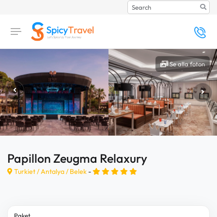
Search
Se alla foton
Papillon Zeugma Relaxury
Turkiet /
Antalya
/
Belek
-
Paket