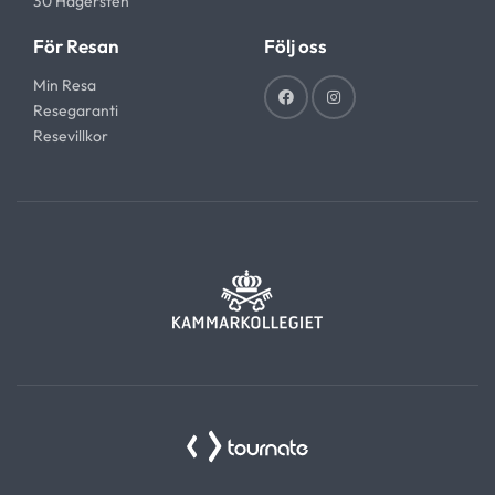
30 Hägersten
För Resan
Följ oss
Min Resa
Resegaranti
Resevillkor