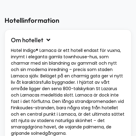
Hotellinformation
Om hotellet
Hotel Indigo® Larnaca är ett hotell endast för vuxna,
inrymt i eleganta gamla townhouse-hus, som
charmar med sin blandning av gammalt och nytt
och sin moderna inredning – precis som staden
Larnaca själv. Beläget på en charmig gata ger vi nytt
liv åt karaktärsfulla byggnader. I hjärtat av vårt
område ligger den sena 800-talskyrkan St Lazarus
och Larnacas medeltida slott. Larnaca är dock inte
fast i det förflutna. Den långa strandpromenaden vid
Finikoudes-stranden, bara några steg från hotellet
och en central punkt i Larnaca, är det ultimata sättet
att njuta av stadens naturliga skönhet – det
smaragdgröna havet, de vajande palmerna, de
gripande solnedgångarna.