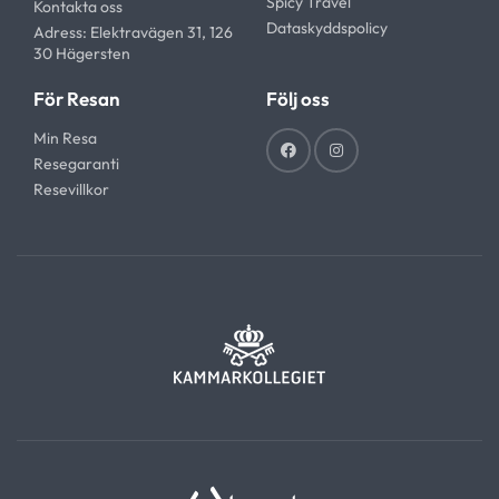
Spicy Travel
Kontakta oss
Dataskyddspolicy
Adress: Elektravägen 31, 126
30 Hägersten
För Resan
Följ oss
Min Resa
Resegaranti
Resevillkor