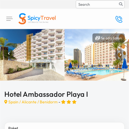
Search
Se alla foton
Hotel Ambassador Playa I
Spain /
Alicante
/
Benidorm
-
Paket