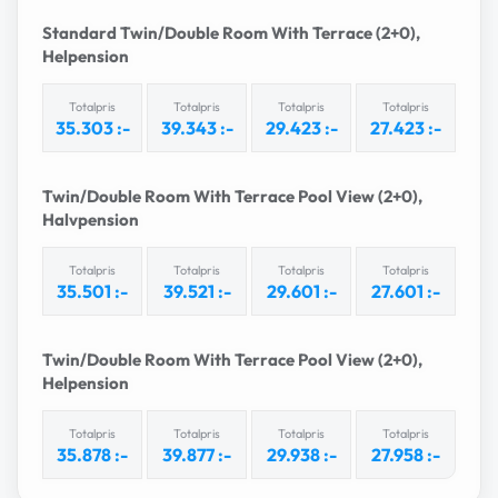
Standard Twin/Double Room With Terrace (2+0),
E-postadress
Helpension
Totalpris
Totalpris
Totalpris
Totalpris
Skicka
35.303 :-
39.343 :-
29.423 :-
27.423 :-
Twin/Double Room With Terrace Pool View (2+0),
Genom att prenumerera godkänner du att vi
Halvpension
behandlar dina personuppgifter i enlighet med
vår integritetspolicy. Du kan när som helst
avsluta din prenumeration.
Totalpris
Totalpris
Totalpris
Totalpris
35.501 :-
39.521 :-
29.601 :-
27.601 :-
Twin/Double Room With Terrace Pool View (2+0),
Helpension
Totalpris
Totalpris
Totalpris
Totalpris
35.878 :-
39.877 :-
29.938 :-
27.958 :-