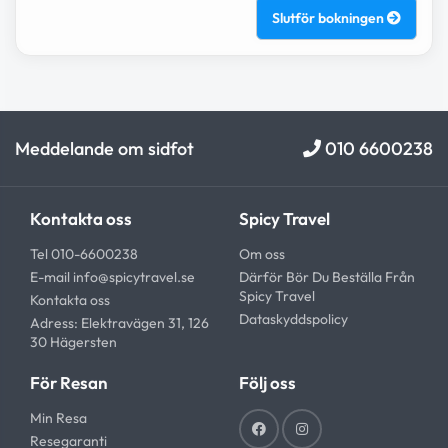
Slutför bokningen
Meddelande om sidfot
010 6600238
Kontakta oss
Spicy Travel
Tel 010-6600238
Om oss
E-mail
info@spicytravel.se
Därför Bör Du Beställa Från
Spicy Travel
Kontakta oss
Dataskyddspolicy
Adress: Elektravägen 31, 126
30 Hägersten
För Resan
Följ oss
Min Resa
Resegaranti