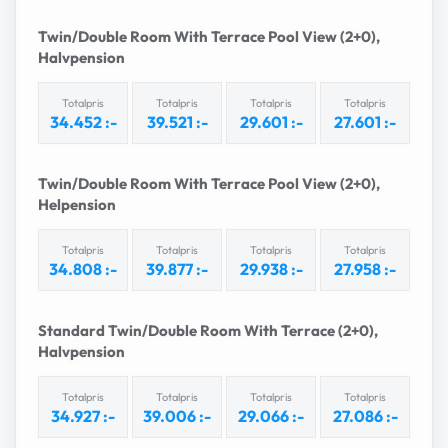
Twin/Double Room With Terrace Pool View (2+0),
Halvpension
Totalpris
Totalpris
Totalpris
Totalpris
34.452 :-
39.521 :-
29.601 :-
27.601 :-
Få reseerbjudanden först
Twin/Double Room With Terrace Pool View (2+0),
Helpension
Prenumerera på vårt nyhetsbrev och få
exklusiva erbjudanden, inspiration och
Totalpris
Totalpris
Totalpris
Totalpris
kampanjer direkt i din inkorg.
34.808 :-
39.877 :-
29.938 :-
27.958 :-
Standard Twin/Double Room With Terrace (2+0),
Halvpension
Totalpris
Totalpris
Totalpris
Totalpris
34.927 :-
39.006 :-
29.066 :-
27.086 :-