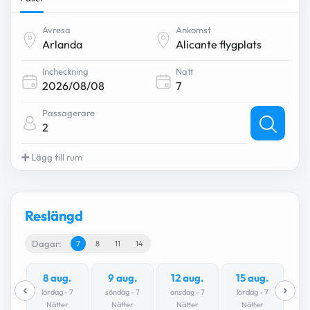
Avresa
Ankomst
Incheckning
Natt
Passagerare
2
Lägg till rum
Reslängd
Dagar:
7
8
11
14
8 aug.
9 aug.
12 aug.
15 aug.
lördag - 7
söndag - 7
onsdag - 7
lördag - 7
Nätter
Nätter
Nätter
Nätter