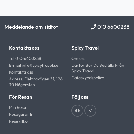
Meddelande om sidfot
010 6600238
Kontakta oss
Spicy Travel
Tel 010-6600238
Om oss
E-mail
info@spicytravel.se
Därför Bör Du Beställa Från
Spicy Travel
Kontakta oss
Dataskyddspolicy
Adress: Elektravägen 31, 126
30 Hägersten
För Resan
Följ oss
Min Resa
Resegaranti
Resevillkor