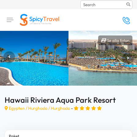
Search
Se alla foton
Hawaii Riviera Aqua Park Resort
Egypten /
Hurghada
/
Hurghada
-
Paket