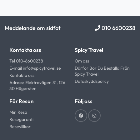
Meddelande om sidfot
010 6600238
Kontakta oss
Spicy Travel
Tel 010-6600238
Om oss
E-mail
info@spicytravel.se
Därför Bör Du Beställa Från
Spicy Travel
Kontakta oss
Dataskyddspolicy
Adress: Elektravägen 31, 126
30 Hägersten
För Resan
Följ oss
Min Resa
Resegaranti
Resevillkor