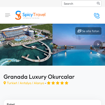
Search
Se alla foton
Granada Luxury Okurcalar
Turkiet /
Antalya
/
Alanya
-
Paket