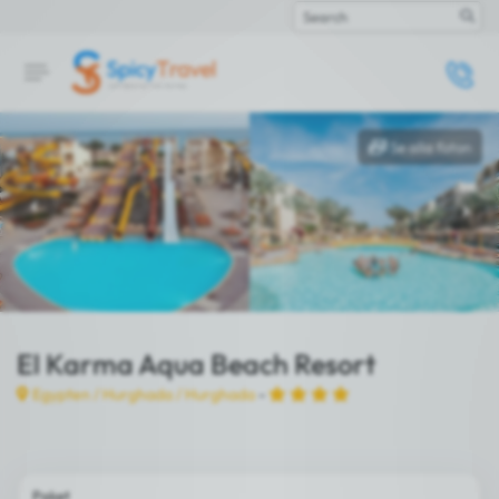
Search
Se alla foton
El Karma Aqua Beach Resort
Egypten /
Hurghada
/
Hurghada
-
Paket