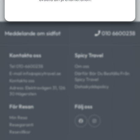
Meddelande om sidfot
010 6600238
Kontakta oss
Spicy Travel
Tel 010-6600238
Om oss
E-mail
info@spicytravel.se
Därför Bör Du Beställa Från
Spicy Travel
Kontakta oss
Dataskyddspolicy
Adress: Elektravägen 31, 126
30 Hägersten
För Resan
Följ oss
Min Resa
Resegaranti
Resevillkor