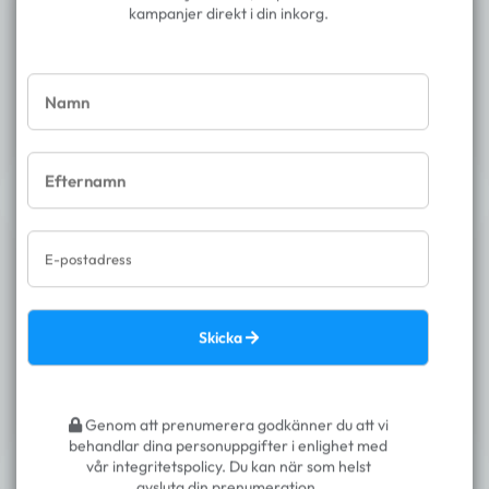
kampanjer direkt i din inkorg.
Du har valt 1 rum för 7 Nätter
Reguljärflyg
Utgående - 2026/11/04
Direktflyg
07:15 - 13:30
6 tim 15 min
Mer information
Norwegian
Arlanda
Hurgada flygplats
Retur - 2026/11/11
Direktflyg
14:30 - 19:20
4 tim 50 min
Mer information
Norwegian
Hurgada flygplats
Arlanda
E-postadress
1. Standard Garden View Room Double.,All
Inclusive
14.238 :-
Skicka
Totalt pris för 1 Rum
14.238 :-
Priserna inkluderar alla skatter.
Genom att prenumerera godkänner du att vi
behandlar dina personuppgifter i enlighet med
Slutför bokningen
vår integritetspolicy. Du kan när som helst
avsluta din prenumeration.