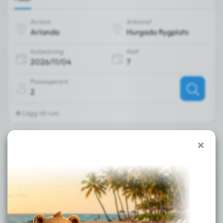
Avresa
Ankomst
Incheckning
Natt
Passagerare
2
Lägg till rum
Reslängd
Dagar:
7
14
4 nov.
11 nov.
18 nov.
25 nov.
onsdag - 7
onsdag - 7
onsdag - 7
onsdag - 7
Nätter
Nätter
Nätter
Nätter