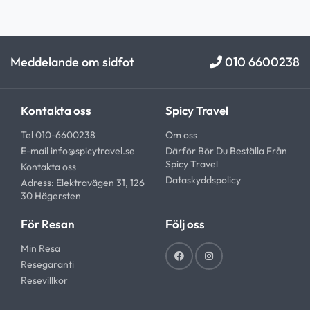
Meddelande om sidfot
010 6600238
Kontakta oss
Spicy Travel
Tel 010-6600238
Om oss
E-mail
info@spicytravel.se
Därför Bör Du Beställa Från
Spicy Travel
Kontakta oss
Dataskyddspolicy
Adress: Elektravägen 31, 126
30 Hägersten
För Resan
Följ oss
Min Resa
Resegaranti
Resevillkor