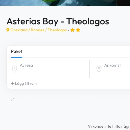
Asterias Bay - Theologos
Grekland /
Rhodes
/
Theologos
-
Paket
Avresa
Ankomst
Lägg till rum
Vi kunde inte hitta någ