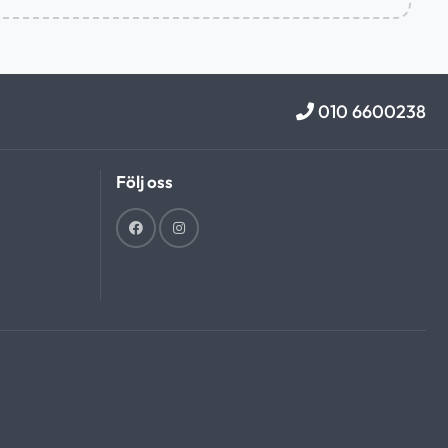
010 6600238
Följ oss