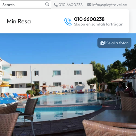
Search
010 6600238
info@spicytravel.se
010 6600238
Min Resa
Skapa en samtalsförfrågan
Se alla foton