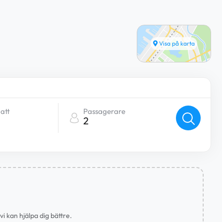
Visa på karta
att
Passagerare
2
i kan hjälpa dig bättre.