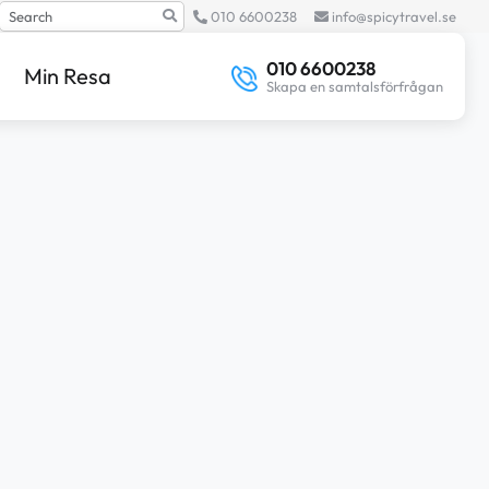
Search
010 6600238
info@spicytravel.se
010 6600238
Min Resa
Skapa en samtalsförfrågan