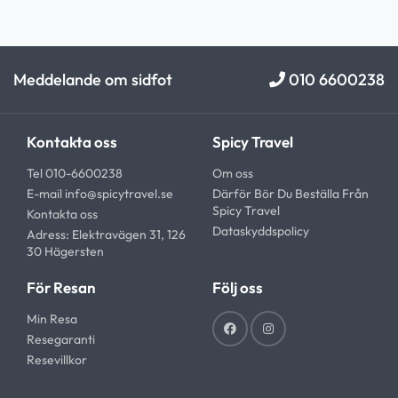
Meddelande om sidfot
010 6600238
Kontakta oss
Spicy Travel
Tel 010-6600238
Om oss
E-mail
info@spicytravel.se
Därför Bör Du Beställa Från
Spicy Travel
Kontakta oss
Dataskyddspolicy
Adress: Elektravägen 31, 126
30 Hägersten
För Resan
Följ oss
Min Resa
Resegaranti
Resevillkor