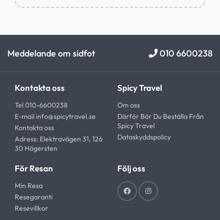
Meddelande om sidfot
010 6600238
Kontakta oss
Spicy Travel
Tel 010-6600238
Om oss
E-mail
info@spicytravel.se
Därför Bör Du Beställa Från
Spicy Travel
Kontakta oss
Dataskyddspolicy
Adress: Elektravägen 31, 126
30 Hägersten
För Resan
Följ oss
Min Resa
Resegaranti
Resevillkor