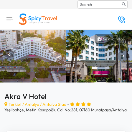
Search
Se alla foton
Akra V Hotel
Turkiet /
Antalya
/
Antalya Stad
-
Yeşilbahçe, Metin Kasapoğlu Cd. No:281, 07160 Muratpaşa/Antalya