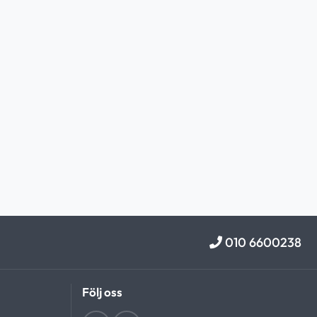
010 6600238
Följ oss