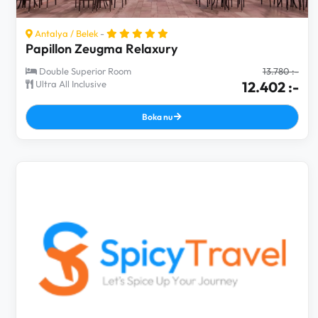
Antalya
/
Belek
-
Papillon Zeugma Relaxury
Double Superior Room
13.780 :-
Ultra All Inclusive
12.402 :-
Boka nu