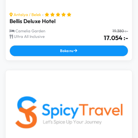
Antalya
/
Belek
-
Bellis Deluxe Hotel
Camelia Garden
19.380 :-
Ultra All Inclusive
17.054 :-
Boka nu