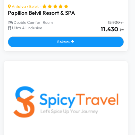
Antalya
/
Belek
-
Papillon Belvil Resort & SPA
Double Comfort Room
12.700 :-
Ultra All Inclusive
11.430 :-
Boka nu