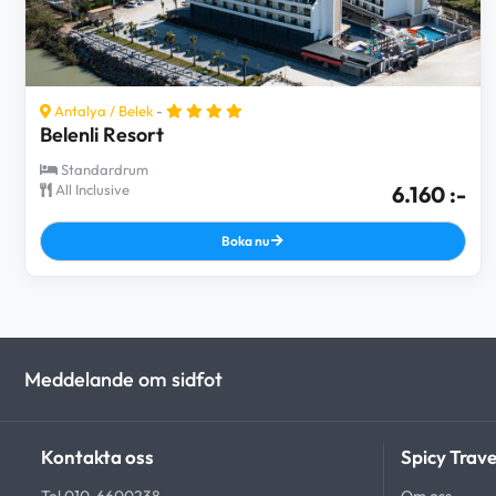
Antalya
/
Belek
-
Belenli Resort
Standardrum
All Inclusive
6.160 :-
Boka nu
Meddelande om sidfot
Kontakta oss
Spicy Trave
Tel 010-6600238
Om oss