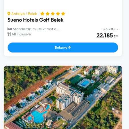
Antalya
/
Belek
-
Sueno Hotels Golf Belek
Standardrum utsikt mot o ...
25.210 :-
All Inclusive
22.185 :-
Boka nu