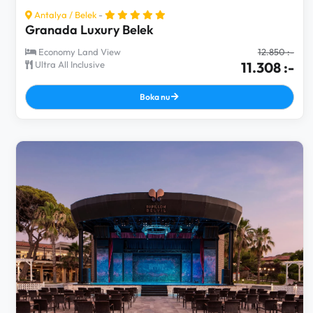
Antalya
/
Belek
-
Granada Luxury Belek
Economy Land View
12.850 :-
Ultra All Inclusive
11.308 :-
Boka nu