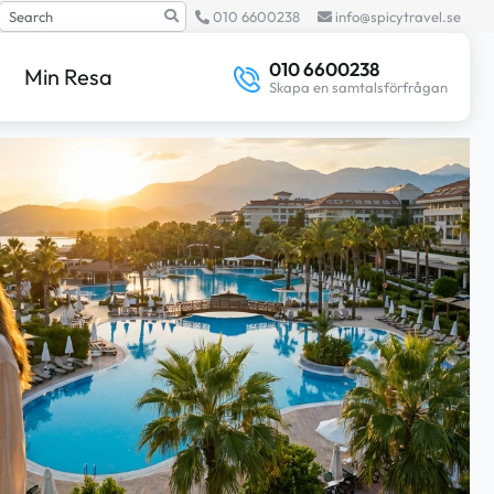
Search
010 6600238
info@spicytravel.se
010 6600238
Min Resa
Skapa en samtalsförfrågan