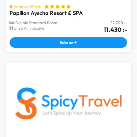
Antalya
/
Belek
-
Papillon Ayscha Resort & SPA
Double Standard Room
12.700 :-
Ultra All Inclusive
11.430 :-
Boka nu