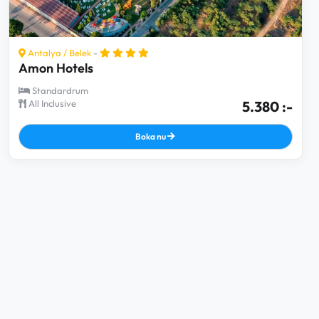
Antalya
/
Belek
-
Amon Hotels
Standardrum
All Inclusive
5.380 :-
Boka nu