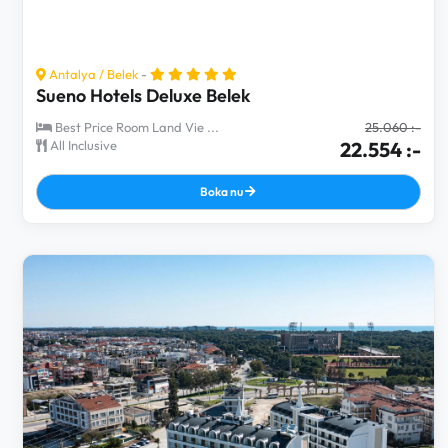
Antalya
/
Belek
-
Sueno Hotels Deluxe Belek
Best Price Room Land Vie ...
25.060 :-
All Inclusive
22.554 :-
Boka nu