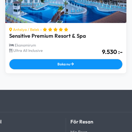
Antalya
/
Belek
-
Sensitive Premium Resort & Spa
Ekonomirum
Ultra All Inclusive
9.530 :-
Boka nu
l
För Resan
Min Resa